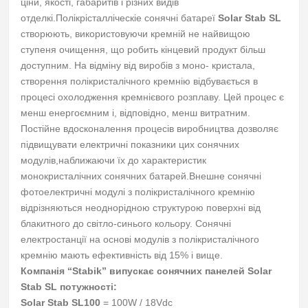
ціни, якості, габаритів і різних видів
отделкі.Полікрісталліческіе сонячні батареї
Solar Stab SL
створюють, використовуючи кремній не найвищою
ступеня очищення, що робить кінцевий продукт більш
доступним.
На відміну від виробів з моно- кристала,
створення полікристалічного кремнію відбувається в
процесі охолодження кремнієвого розплаву.
Цей процес є
менш енергоємним і, відповідно, менш витратним.
Постійне вдосконалення процесів виробництва дозволяє
підвищувати електричні показники цих сонячних
модулів,наближаючи їх до характеристик
монокристалічних сонячних батарей.Внешне сонячні
фотоелектричні модулі з полікристалічного кремнію
відрізняються неоднорідною структурою поверхні від
блакитного до світло-синього кольору.
Сонячні
електростанції на основі модулів з полікристалічного
кремнію мають ефективність від 15% і вище.
Компанія “Stabik” випускає сонячних панелей Solar
Stab SL потужності:
Solar Stab SL100
= 100W / 18Vdc