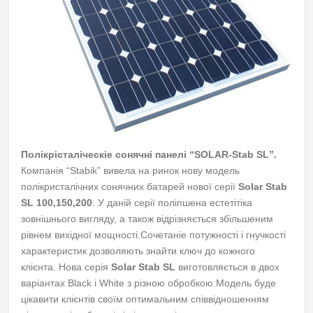
Полікрісталіческіе сонячні панелі “SOLAR-Stab SL”.
Компанія “Stabik” вивела на ринок нову модель
полікристалічних сонячних батарей нової серії
Solar Stab
SL 100,150,200
.
У даній серії поліпшена естетітіка
зовнішнього вигляду, а також відрізняється збільшеним
рівнем вихідної мощності.Сочетаніе потужності і гнучкості
характеристик дозволяють знайти ключ до кожного
клієнта.
Нова серія
Solar Stab SL
виготовляється в двох
варіантах Black і White з різною обробкою.
Модель буде
цікавити клієнтів своїм оптимальним співвідношенням